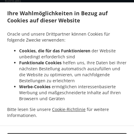
Kontakt
Ihre Wahlmöglichkeiten in Bezug auf
Cookies auf dieser Website
.
Pizza Lieferservice Münchenbuchsee
Pizza Lieferservice Deisswil bei
.
.
.
Münchenbuchsee
Pizza Lieferservice Diemerswil
Pizza Lieferservice Wiggiswil
Oracle und unsere Drittpartner können Cookies für
.
.
Pizza Lieferservice Kirchlindach
Pizza Lieferservice Rapperswil Bangerten
Pizza
folgende Zwecke verwenden:
.
.
.
Lieferservice Rapperswil
Pizza Lieferservice Lätti
Pizza Lieferservice Schüpfen
Cookies, die für das Funktionieren
der Website
.
.
Pizza Lieferservice Zollikofen
Pizza Lieferservice Dieterswil
Pizza Lieferservice
unbedingt erforderlich sind
.
.
.
Seewil
Pizza Lieferservice Jegenstorf
Pizza Lieferservice Moosseedorf
Pizza
Funktionale Cookies
helfen uns, Ihre Daten bei Ihrer
.
.
Lieferservice Zuzwil
Pizza Lieferservice Ballmoos
Pizza Lieferservice Urtenen-
nächsten Bestellung automatisch auszufüllen und
die Website zu optimieren, um nachfolgende
.
.
.
Schönbühl
Pizza Lieferservice Ittigen
Pizza Lieferservice Bolligen
Pizza
Bestellungen zu erleichtern
.
.
.
Lieferservice Meikirch
Pizza Lieferservice Ortschwaben
Pizza Lieferservice Iffwil
Werbe-Cookies
ermöglichen interessenbasierte
.
.
Pizza Lieferservice Scheunen
Pizza Lieferservice Bremgarten bei Bern
Pizza
Werbung und maßgeschneiderte Inhalte auf Ihren
.
.
Lieferservice Grossaffoltern
Pizza Lieferservice Wohlen bei Bern
Pizza Lieferservice
Browsern und Geräten
.
.
.
Ammerzwil
Pizza Lieferservice Schönbühl EKZ
Pizza Lieferservice Seedorf
Pizza
Bitte lesen Sie unsere
Cookie-Richtlinie
für weitere
.
.
Lieferservice Mattstetten
Pizza Lieferservice Fraubrunnen
Pizza Lieferservice
Informationen.
.
.
.
Grafenried
Pizza Lieferservice Münchringen
Pizza Lieferservice Zauggenried
Pizza
.
.
Lieferservice Kernenried
Pizza Lieferservice Bäriswil
Pizza Lieferservice Hindelbank