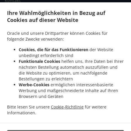
Kontakt
Ihre Wahlmöglichkeiten in Bezug auf
Cookies auf dieser Website
.
Pizza Lieferservice Münchenbuchsee
Pizza Lieferservice Deisswil bei
.
.
.
Münchenbuchsee
Pizza Lieferservice Diemerswil
Pizza Lieferservice Wiggiswil
Oracle und unsere Drittpartner können Cookies für
.
.
Pizza Lieferservice Kirchlindach
Pizza Lieferservice Rapperswil Bangerten
Pizza
folgende Zwecke verwenden:
.
.
.
Lieferservice Rapperswil
Pizza Lieferservice Lätti
Pizza Lieferservice Schüpfen
Cookies, die für das Funktionieren
der Website
.
.
Pizza Lieferservice Zollikofen
Pizza Lieferservice Dieterswil
Pizza Lieferservice
unbedingt erforderlich sind
.
.
.
Seewil
Pizza Lieferservice Jegenstorf
Pizza Lieferservice Moosseedorf
Pizza
Funktionale Cookies
helfen uns, Ihre Daten bei Ihrer
.
.
Lieferservice Zuzwil
Pizza Lieferservice Ballmoos
Pizza Lieferservice Urtenen-
nächsten Bestellung automatisch auszufüllen und
die Website zu optimieren, um nachfolgende
.
.
.
Schönbühl
Pizza Lieferservice Ittigen
Pizza Lieferservice Bolligen
Pizza
Bestellungen zu erleichtern
.
.
.
Lieferservice Meikirch
Pizza Lieferservice Ortschwaben
Pizza Lieferservice Iffwil
Werbe-Cookies
ermöglichen interessenbasierte
.
.
Pizza Lieferservice Scheunen
Pizza Lieferservice Bremgarten bei Bern
Pizza
Werbung und maßgeschneiderte Inhalte auf Ihren
.
.
Lieferservice Grossaffoltern
Pizza Lieferservice Wohlen bei Bern
Pizza Lieferservice
Browsern und Geräten
.
.
.
Ammerzwil
Pizza Lieferservice Schönbühl EKZ
Pizza Lieferservice Seedorf
Pizza
Bitte lesen Sie unsere
Cookie-Richtlinie
für weitere
.
.
Lieferservice Mattstetten
Pizza Lieferservice Fraubrunnen
Pizza Lieferservice
Informationen.
.
.
.
Grafenried
Pizza Lieferservice Münchringen
Pizza Lieferservice Zauggenried
Pizza
.
.
Lieferservice Kernenried
Pizza Lieferservice Bäriswil
Pizza Lieferservice Hindelbank