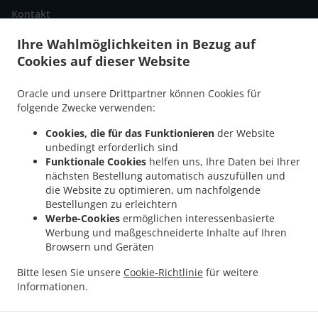
Kontakt
Ihre Wahlmöglichkeiten in Bezug auf
Cookies auf dieser Website
.
Pizza Lieferservice Münchenbuchsee
Pizza Lieferservice Deisswil bei
.
.
.
Münchenbuchsee
Pizza Lieferservice Diemerswil
Pizza Lieferservice Wiggiswil
Oracle und unsere Drittpartner können Cookies für
.
.
Pizza Lieferservice Kirchlindach
Pizza Lieferservice Rapperswil Bangerten
Pizza
folgende Zwecke verwenden:
.
.
.
Lieferservice Rapperswil
Pizza Lieferservice Lätti
Pizza Lieferservice Schüpfen
Cookies, die für das Funktionieren
der Website
.
.
Pizza Lieferservice Zollikofen
Pizza Lieferservice Dieterswil
Pizza Lieferservice
unbedingt erforderlich sind
.
.
.
Seewil
Pizza Lieferservice Jegenstorf
Pizza Lieferservice Moosseedorf
Pizza
Funktionale Cookies
helfen uns, Ihre Daten bei Ihrer
.
.
Lieferservice Zuzwil
Pizza Lieferservice Ballmoos
Pizza Lieferservice Urtenen-
nächsten Bestellung automatisch auszufüllen und
die Website zu optimieren, um nachfolgende
.
.
.
Schönbühl
Pizza Lieferservice Ittigen
Pizza Lieferservice Bolligen
Pizza
Bestellungen zu erleichtern
.
.
.
Lieferservice Meikirch
Pizza Lieferservice Ortschwaben
Pizza Lieferservice Iffwil
Werbe-Cookies
ermöglichen interessenbasierte
.
.
Pizza Lieferservice Scheunen
Pizza Lieferservice Bremgarten bei Bern
Pizza
Werbung und maßgeschneiderte Inhalte auf Ihren
.
.
Lieferservice Grossaffoltern
Pizza Lieferservice Wohlen bei Bern
Pizza Lieferservice
Browsern und Geräten
.
.
.
Ammerzwil
Pizza Lieferservice Schönbühl EKZ
Pizza Lieferservice Seedorf
Pizza
Bitte lesen Sie unsere
Cookie-Richtlinie
für weitere
.
.
Lieferservice Mattstetten
Pizza Lieferservice Fraubrunnen
Pizza Lieferservice
Informationen.
.
.
.
Grafenried
Pizza Lieferservice Münchringen
Pizza Lieferservice Zauggenried
Pizza
.
.
Lieferservice Kernenried
Pizza Lieferservice Bäriswil
Pizza Lieferservice Hindelbank